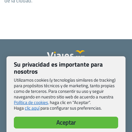
de la ciudad.
Su privacidad es importante para
Quienes somos
Contacto
nosotros
Pasaporte, Visado, Salud y otras disposiciones específicas
Utilizamos cookies (y tecnologías similares de tracking)
Blog de Viajes.com
Registro de agencias
para propósitos técnicos y de marketing, tanto propias
como de terceros. Para consentir su uso y seguir
Preguntas frecuentes
Condiciones generales
navegando en nuestro sitio web de acuerdo a nuestra
Política de privacidad y cookies
Transparencia
Política de cookies,
haga clic en "Aceptar".
Todas las páginas – sitemap
Haga
clic aquí
para configurar sus preferencias.
Viajes.com
Aceptar
Last Minute Express S.L.U.
c/ Drago, CC HLS, Local 13