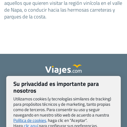
aquellos que quieren visitar la región vinícola en el valle
de Napa, o conducir hacia las hermosas carreteras y
parques de la costa.
Su privacidad es importante para
Quienes somos
Contacto
nosotros
Pasaporte, Visado, Salud y otras disposiciones específicas
Blog de Viajes.com
Registro de agencias
Utilizamos cookies (y tecnologías similares de tracking)
para propósitos técnicos y de marketing, tanto propias
Preguntas frecuentes
Condiciones generales
como de terceros. Para consentir su uso y seguir
Política de privacidad y cookies
Transparencia
navegando en nuestro sitio web de acuerdo a nuestra
Todas las páginas – sitemap
Política de cookies,
haga clic en "Aceptar".
Haga
clic aquí
para configurar sus preferencias.