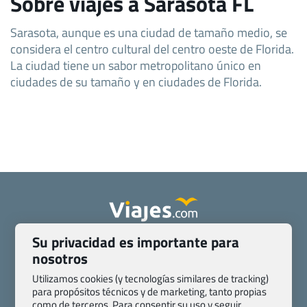
Sobre viajes a Sarasota FL
Sarasota, aunque es una ciudad de tamaño medio, se
considera el centro cultural del centro oeste de Florida.
La ciudad tiene un sabor metropolitano único en
ciudades de su tamaño y en ciudades de Florida.
Su privacidad es importante para
Quienes somos
Contacto
nosotros
Pasaporte, Visado, Salud y otras disposiciones específicas
Blog de Viajes.com
Registro de agencias
Utilizamos cookies (y tecnologías similares de tracking)
para propósitos técnicos y de marketing, tanto propias
Preguntas frecuentes
Condiciones generales
como de terceros. Para consentir su uso y seguir