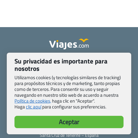
Quienes somos
Contacto
Su privacidad es importante para
Pasaporte, Visado, Salud y otras disposiciones específicas
nosotros
Blog de Viajes.com
Registro de agencias
Utilizamos cookies (y tecnologías similares de tracking)
Preguntas frecuentes
Condiciones generales
para propósitos técnicos y de marketing, tanto propias
como de terceros. Para consentir su uso y seguir
Política de privacidad y cookies
Transparencia
navegando en nuestro sitio web de acuerdo a nuestra
Todas las páginas – sitemap
Política de cookies,
haga clic en "Aceptar".
Haga
clic aquí
para configurar sus preferencias.
Viajes.com
Last Minute Express S.L.U.
Aceptar
c/ Drago, CC HLS, Local 13
38660 Miraverde – Adeje
Santa Cruz de Tenerife – España