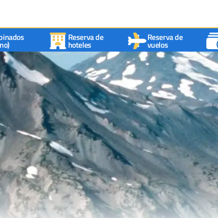
binados
Reserva de
Reserva de
no)
hoteles
vuelos