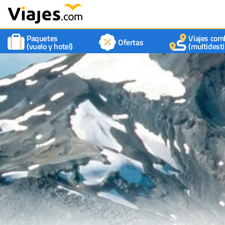
Paquetes
Viajes com
Ofertas
(vuelo y hotel)
(multidesti