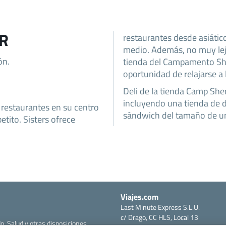
OR
restaurantes desde asiátic
medio. Además, no muy lejo
ón.
tienda del Campamento She
oportunidad de relajarse a l
Deli de la tienda Camp Sher
incluyendo una tienda de d
s restaurantes en su centro
sándwich del tamaño de una 
etito. Sisters ofrece
Viajes.com
Last Minute Express S.L.U.
c/ Drago, CC HLS, Local 13
o, Salud y otras disposiciones