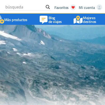
Favoritos
Mi cuenta
Blog
Mejores
Más productos
de viajes
destinos