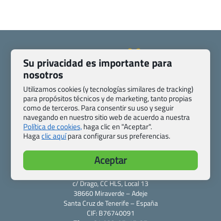
Su privacidad es importante para
nosotros
Quienes somos
Contacto
Utilizamos cookies (y tecnologías similares de tracking)
Pasaporte, Visado, Salud y otras disposiciones específicas
para propósitos técnicos y de marketing, tanto propias
Blog de Viajes.com
Registro de agencias
como de terceros. Para consentir su uso y seguir
navegando en nuestro sitio web de acuerdo a nuestra
Preguntas frecuentes
Condiciones generales
Política de cookies,
haga clic en "Aceptar".
Política de privacidad y cookies
Transparencia
Haga
clic aquí
para configurar sus preferencias.
Todas las páginas – sitemap
Aceptar
Viajes.com
Last Minute Express S.L.U.
c/ Drago, CC HLS, Local 13
38660 Miraverde – Adeje
Santa Cruz de Tenerife – España
CIF: B76740091