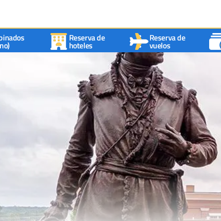
binados
Reserva de
Reserva de
no)
hoteles
vuelos