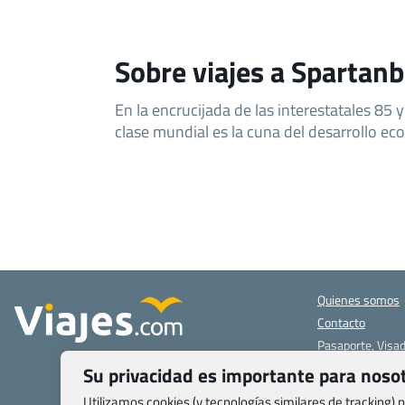
Sobre viajes a Spartan
En la encrucijada de las interestatales 85
clase mundial es la cuna del desarrollo e
Quienes somos
Contacto
Pasaporte, Visad
específicas
Su privacidad es importante para noso
Blog de Viajes.c
Utilizamos cookies (y tecnologías similares de tracking)
Registro de age