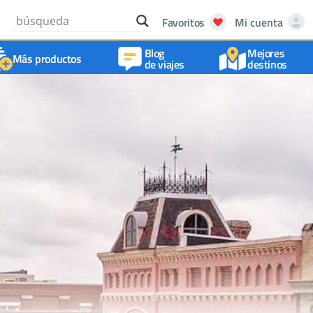
Favoritos
Mi cuenta
Blog
Mejores
Más productos
de viajes
destinos