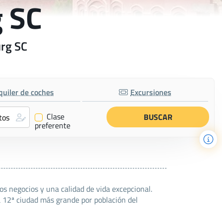
g SC
urg SC
quiler de coches
Excursiones
Clase
✔
preferente
os negocios y una calidad de vida excepcional.
a 12ª ciudad más grande por población del