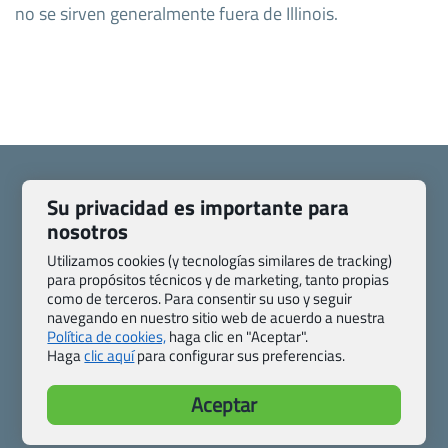
no se sirven generalmente fuera de Illinois.
Su privacidad es importante para
nosotros
Quienes somos
Contacto
Utilizamos cookies (y tecnologías similares de tracking)
Pasaporte, Visado, Salud y otras disposiciones específicas
para propósitos técnicos y de marketing, tanto propias
Blog de Viajes.com
Registro de agencias
como de terceros. Para consentir su uso y seguir
navegando en nuestro sitio web de acuerdo a nuestra
Preguntas frecuentes
Condiciones generales
Política de cookies,
haga clic en "Aceptar".
Política de privacidad y cookies
Transparencia
Haga
clic aquí
para configurar sus preferencias.
Todas las páginas – sitemap
Aceptar
Viajes.com
Last Minute Express S.L.U.