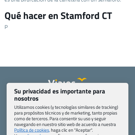
Qué hacer en Stamford CT
P
Su privacidad es importante para
nosotros
Quienes somos
Contacto
Pasaporte, Visado, Salud y otras disposiciones específicas
Utilizamos cookies (y tecnologías similares de tracking)
para propósitos técnicos y de marketing, tanto propias
Blog de Viajes.com
Registro de agencias
como de terceros. Para consentir su uso y seguir
Preguntas frecuentes
Condiciones generales
navegando en nuestro sitio web de acuerdo a nuestra
Política de privacidad y cookies
Transparencia
Política de cookies,
haga clic en "Aceptar".