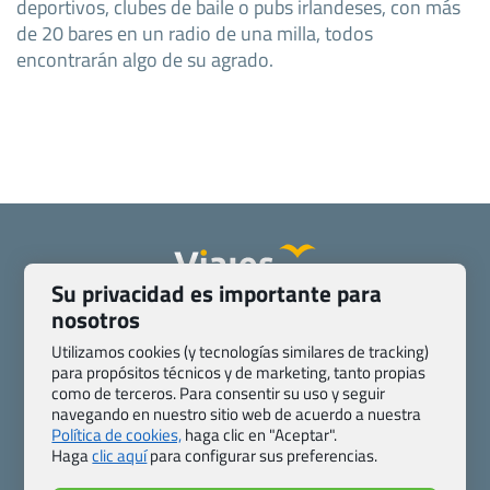
deportivos, clubes de baile o pubs irlandeses, con más
de 20 bares en un radio de una milla, todos
encontrarán algo de su agrado.
Su privacidad es importante para
nosotros
Quienes somos
Contacto
Pasaporte, Visado, Salud y otras disposiciones específicas
Utilizamos cookies (y tecnologías similares de tracking)
Blog de Viajes.com
Registro de agencias
para propósitos técnicos y de marketing, tanto propias
como de terceros. Para consentir su uso y seguir
Preguntas frecuentes
Condiciones generales
navegando en nuestro sitio web de acuerdo a nuestra
Política de privacidad y cookies
Transparencia
Política de cookies,
haga clic en "Aceptar".
Todas las páginas – sitemap
Haga
clic aquí
para configurar sus preferencias.