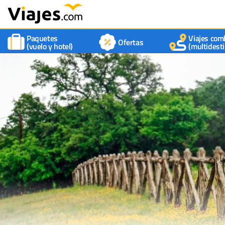
Paquetes
Viajes com
Ofertas
(vuelo y hotel)
(multidesti