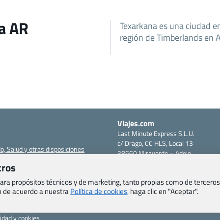
na AR
Texarkana es una ciudad en
región de Timberlands en 
Viajes.com
Last Minute Express S.L.U.
c/ Drago, CC HLS, Local 13
o, Salud y otras disposiciones
38660 Miraverde – Adeje
Santa Cruz de Tenerife – España
tros
om
CIF: B76740091
ncias
 para propósitos técnicos y de marketing, tanto propias como de terceros
Tfno: +34 922-97-17-27
eb de acuerdo a nuestra
Política de cookies,
haga clic en "Aceptar".
entes
erales
cidad y cookies