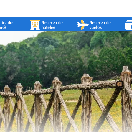
binados
Reserva de
Reserva de
no)
hoteles
vuelos