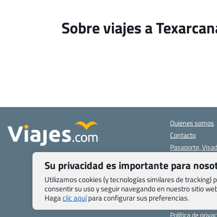
Sobre viajes a Texarca
Quienes somos
Contacto
Pasaporte, Visad
específicas
Su privacidad es importante para noso
Blog de Viajes.c
Registro de age
Utilizamos cookies (y tecnologías similares de tracking)
consentir su uso y seguir navegando en nuestro sitio w
Preguntas frecu
Haga
clic aquí
para configurar sus preferencias.
Condiciones gen
Política de priva