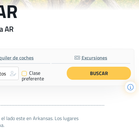
 AR
na AR
quiler de coches
Excursiones
Clase
✔
preferente
 el lado este en Arkansas. Los lugares
na.