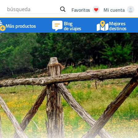
Favoritos
Mi cuenta
Blog
Mejores
Más productos
de viajes
destinos