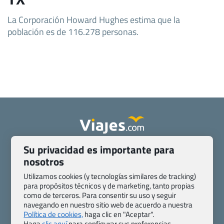
La Corporación Howard Hughes estima que la
población es de 116.278 personas.
Su privacidad es importante para
Quienes somos
Contacto
nosotros
Pasaporte, Visado, Salud y otras disposiciones específicas
Blog de Viajes.com
Registro de agencias
Utilizamos cookies (y tecnologías similares de tracking)
para propósitos técnicos y de marketing, tanto propias
Preguntas frecuentes
Condiciones generales
como de terceros. Para consentir su uso y seguir
Política de privacidad y cookies
Transparencia
navegando en nuestro sitio web de acuerdo a nuestra
Todas las páginas – sitemap
Política de cookies,
haga clic en "Aceptar".
Haga
clic aquí
para configurar sus preferencias.