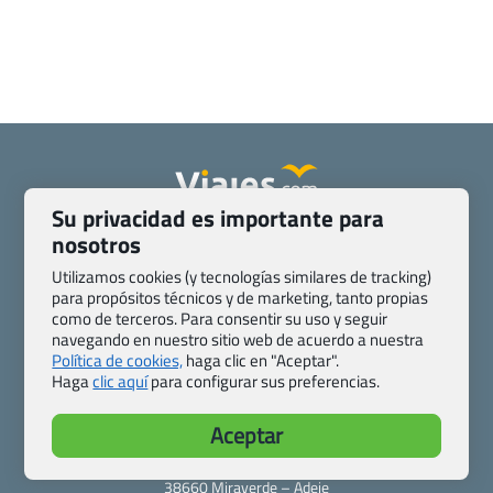
Su privacidad es importante para
Quienes somos
Contacto
nosotros
Pasaporte, Visado, Salud y otras disposiciones específicas
Utilizamos cookies (y tecnologías similares de tracking)
Blog de Viajes.com
Registro de agencias
para propósitos técnicos y de marketing, tanto propias
como de terceros. Para consentir su uso y seguir
Preguntas frecuentes
Condiciones generales
navegando en nuestro sitio web de acuerdo a nuestra
Política de privacidad y cookies
Transparencia
Política de cookies,
haga clic en "Aceptar".
Todas las páginas – sitemap
Haga
clic aquí
para configurar sus preferencias.
Viajes.com
Aceptar
Last Minute Express S.L.U.
c/ Drago, CC HLS, Local 13
38660 Miraverde – Adeje