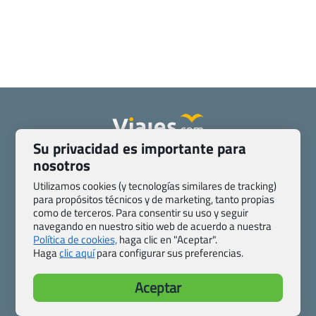
Su privacidad es importante para
Quienes somos
Contacto
nosotros
Pasaporte, Visado, Salud y otras disposiciones específicas
Utilizamos cookies (y tecnologías similares de tracking)
Blog de Viajes.com
Registro de agencias
para propósitos técnicos y de marketing, tanto propias
como de terceros. Para consentir su uso y seguir
Preguntas frecuentes
Condiciones generales
navegando en nuestro sitio web de acuerdo a nuestra
Política de privacidad y cookies
Transparencia
Política de cookies,
haga clic en "Aceptar".
Todas las páginas – sitemap
Haga
clic aquí
para configurar sus preferencias.
Viajes.com
Aceptar
Last Minute Express S.L.U.
c/ Drago, CC HLS, Local 13