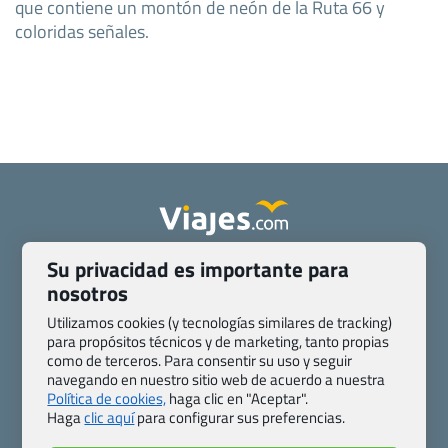
que contiene un montón de neón de la Ruta 66 y
coloridas señales.
Su privacidad es importante para
Quienes somos
Contacto
nosotros
Pasaporte, Visado, Salud y otras disposiciones específicas
Blog de Viajes.com
Registro de agencias
Utilizamos cookies (y tecnologías similares de tracking)
para propósitos técnicos y de marketing, tanto propias
Preguntas frecuentes
Condiciones generales
como de terceros. Para consentir su uso y seguir
Política de privacidad y cookies
Transparencia
navegando en nuestro sitio web de acuerdo a nuestra
Todas las páginas – sitemap
Política de cookies,
haga clic en "Aceptar".
Haga
clic aquí
para configurar sus preferencias.
Viajes.com