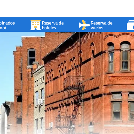
binados
Reserva de
Reserva de
no)
hoteles
vuelos