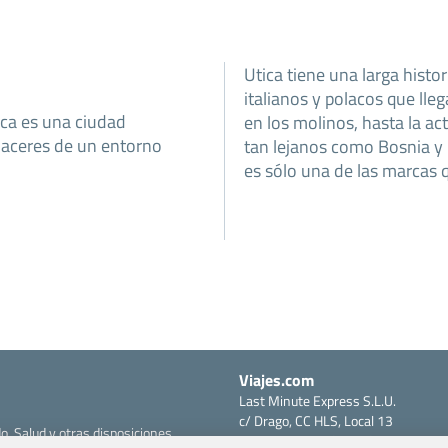
Utica tiene una larga histo
italianos y polacos que lleg
ica es una ciudad
en los molinos, hasta la ac
laceres de un entorno
tan lejanos como Bosnia y 
es sólo una de las marcas 
Viajes.com
Last Minute Express S.L.U.
c/ Drago, CC HLS, Local 13
o, Salud y otras disposiciones
38660 Miraverde – Adeje