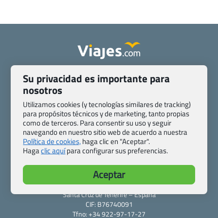
Quienes somos
Contacto
Su privacidad es importante para
Pasaporte, Visado, Salud y otras disposiciones específicas
nosotros
Blog de Viajes.com
Registro de agencias
Utilizamos cookies (y tecnologías similares de tracking)
Preguntas frecuentes
Condiciones generales
para propósitos técnicos y de marketing, tanto propias
como de terceros. Para consentir su uso y seguir
Política de privacidad y cookies
Transparencia
navegando en nuestro sitio web de acuerdo a nuestra
Todas las páginas – sitemap
Política de cookies,
haga clic en "Aceptar".
Haga
clic aquí
para configurar sus preferencias.
Viajes.com
Last Minute Express S.L.U.
Aceptar
c/ Drago, CC HLS, Local 13
38660 Miraverde – Adeje
Santa Cruz de Tenerife – España
CIF: B76740091
Tfno: +34 922-97-17-27