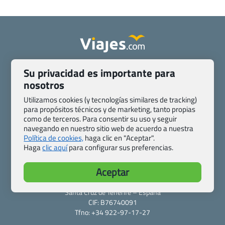
Quienes somos
Contacto
Su privacidad es importante para
Pasaporte, Visado, Salud y otras disposiciones específicas
nosotros
Blog de Viajes.com
Registro de agencias
Utilizamos cookies (y tecnologías similares de tracking)
Preguntas frecuentes
Condiciones generales
para propósitos técnicos y de marketing, tanto propias
Política de privacidad y cookies
Transparencia
como de terceros. Para consentir su uso y seguir
navegando en nuestro sitio web de acuerdo a nuestra
Todas las páginas – sitemap
Política de cookies,
haga clic en "Aceptar".
Haga
clic aquí
para configurar sus preferencias.
Viajes.com
Last Minute Express S.L.U.
Aceptar
c/ Drago, CC HLS, Local 13
38660 Miraverde – Adeje
Santa Cruz de Tenerife – España
CIF: B76740091
Tfno: +34 922-97-17-27