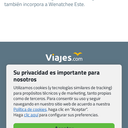
también incorpora a Wenatchee Este.
Su privacidad es importante para
Quienes somos
Contacto
nosotros
Pasaporte, Visado, Salud y otras disposiciones específicas
Blog de Viajes.com
Registro de agencias
Utilizamos cookies (y tecnologías similares de tracking)
Preguntas frecuentes
Condiciones generales
para propósitos técnicos y de marketing, tanto propias
como de terceros. Para consentir su uso y seguir
Política de privacidad y cookies
Transparencia
navegando en nuestro sitio web de acuerdo a nuestra
Todas las páginas – sitemap
Política de cookies,
haga clic en "Aceptar".
Haga
clic aquí
para configurar sus preferencias.
Viajes.com
Last Minute Express S.L.U.