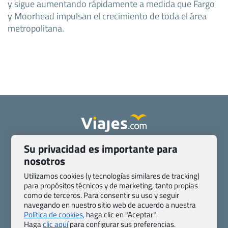
y sigue aumentando rápidamente a medida que Fargo
y Moorhead impulsan el crecimiento de toda el área
metropolitana.
Su privacidad es importante para
Quienes somos
Contacto
nosotros
Pasaporte, Visado, Salud y otras disposiciones específicas
Blog de Viajes.com
Registro de agencias
Utilizamos cookies (y tecnologías similares de tracking)
para propósitos técnicos y de marketing, tanto propias
Preguntas frecuentes
Condiciones generales
como de terceros. Para consentir su uso y seguir
Política de privacidad y cookies
Transparencia
navegando en nuestro sitio web de acuerdo a nuestra
Todas las páginas – sitemap
Política de cookies,
haga clic en "Aceptar".
Haga
clic aquí
para configurar sus preferencias.