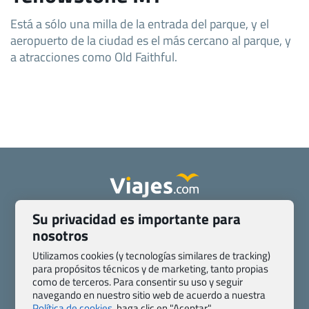
Está a sólo una milla de la entrada del parque, y el
aeropuerto de la ciudad es el más cercano al parque, y
a atracciones como Old Faithful.
Su privacidad es importante para
Quienes somos
Contacto
nosotros
Pasaporte, Visado, Salud y otras disposiciones específicas
Blog de Viajes.com
Registro de agencias
Utilizamos cookies (y tecnologías similares de tracking)
para propósitos técnicos y de marketing, tanto propias
Preguntas frecuentes
Condiciones generales
como de terceros. Para consentir su uso y seguir
Política de privacidad y cookies
Transparencia
navegando en nuestro sitio web de acuerdo a nuestra
Todas las páginas – sitemap
Política de cookies,
haga clic en "Aceptar".