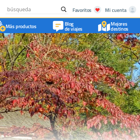
Favoritos
Mi cuenta
Blog
Mejores
Más productos
de viajes
destinos