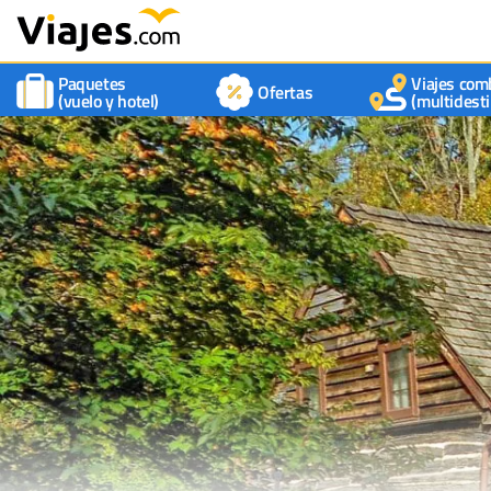
Paquetes
Viajes com
Ofertas
(vuelo y hotel)
(multidesti