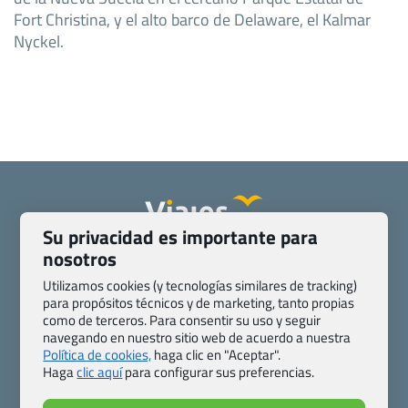
Fort Christina, y el alto barco de Delaware, el Kalmar
Nyckel.
Su privacidad es importante para
nosotros
Quienes somos
Contacto
Pasaporte, Visado, Salud y otras disposiciones específicas
Utilizamos cookies (y tecnologías similares de tracking)
Blog de Viajes.com
Registro de agencias
para propósitos técnicos y de marketing, tanto propias
como de terceros. Para consentir su uso y seguir
Preguntas frecuentes
Condiciones generales
navegando en nuestro sitio web de acuerdo a nuestra
Política de privacidad y cookies
Transparencia
Política de cookies,
haga clic en "Aceptar".
Todas las páginas – sitemap
Haga
clic aquí
para configurar sus preferencias.
Viajes.com