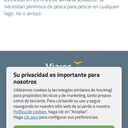
necesitan permisos de pesca para pescar en cualquier
lago, río o arroyo.
Su privacidad es importante para
nosotros
Quienes somos
Contacto
Pasaporte, Visado, Salud y otras disposiciones específicas
Utilizamos cookies (y tecnologías similares de tracking)
Blog de Viajes.com
Registro de agencias
para propósitos técnicos y de marketing, tanto propias
como de terceros. Para consentir su uso y seguir
Preguntas frecuentes
Condiciones generales
navegando en nuestro sitio web de acuerdo a nuestra
Política de privacidad y cookies
Transparencia
Política de cookies,
haga clic en "Aceptar".
Todas las páginas – sitemap
Haga
clic aquí
para configurar sus preferencias.