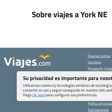
Sobre viajes a York NE
Quienes somos
Contacto
Pasaporte, Visad
específicas
Su privacidad es importante para noso
Blog de Viajes.c
Registro de age
Utilizamos cookies (y tecnologías similares de tracking)
consentir su uso y seguir navegando en nuestro sitio w
Preguntas frecu
Haga
clic aquí
para configurar sus preferencias.
Condiciones gen
Política de priva
Transparencia