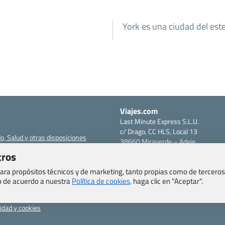
York es una ciudad del est
Viajes.com
Last Minute Express S.L.U.
c/ Drago, CC HLS, Local 13
o, Salud y otras disposiciones
38660 Miraverde – Adeje
Santa Cruz de Tenerife – España
tros
om
CIF: B76740091
ncias
 para propósitos técnicos y de marketing, tanto propias como de terceros
Tfno: +34 922-97-17-27
eb de acuerdo a nuestra
Política de cookies,
haga clic en "Aceptar".
entes
erales
cidad y cookies