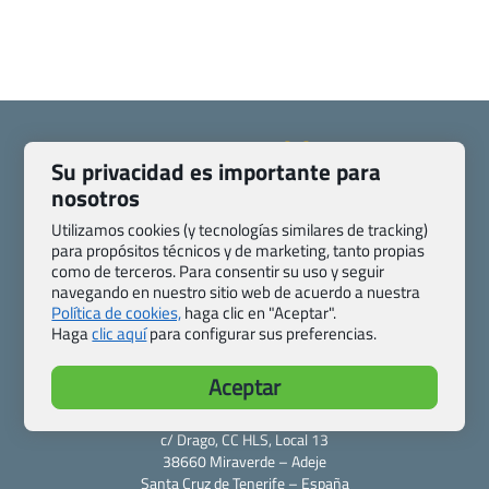
Su privacidad es importante para
nosotros
Quienes somos
Contacto
Utilizamos cookies (y tecnologías similares de tracking)
Pasaporte, Visado, Salud y otras disposiciones específicas
para propósitos técnicos y de marketing, tanto propias
Blog de Viajes.com
Registro de agencias
como de terceros. Para consentir su uso y seguir
navegando en nuestro sitio web de acuerdo a nuestra
Preguntas frecuentes
Condiciones generales
Política de cookies,
haga clic en "Aceptar".
Política de privacidad y cookies
Transparencia
Haga
clic aquí
para configurar sus preferencias.
Todas las páginas – sitemap
Aceptar
Viajes.com
Last Minute Express S.L.U.
c/ Drago, CC HLS, Local 13
38660 Miraverde – Adeje
Santa Cruz de Tenerife – España