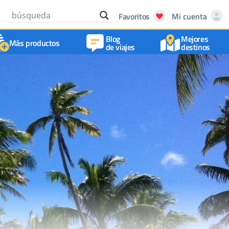
Favoritos
Mi cuenta
Blog
Mejores
Más productos
de viajes
destinos