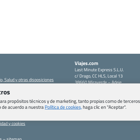
Viajes.com
Last Minute Express S.L.U.
c/ Drago, CC HLS, Local 13
o, Salud y otras disposiciones
38660 Miraverde – Adeje
Santa Cruz de Tenerife – España
tros
om
CIF: B76740091
ncias
 para propósitos técnicos y de marketing, tanto propias como de terceros
Tfno: +34 922-97-17-27
eb de acuerdo a nuestra
Política de cookies,
haga clic en "Aceptar".
entes
erales
cidad y cookies
as – sitemap