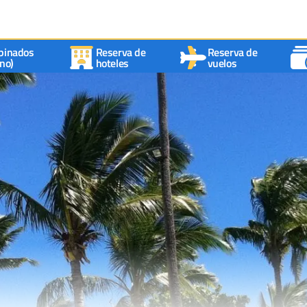
binados
Reserva de
Reserva de
no)
hoteles
vuelos