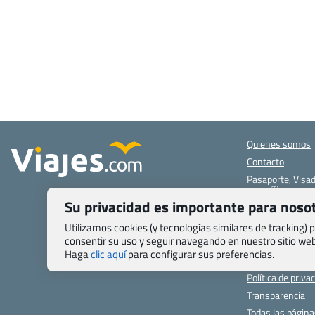
Quienes somos
Contacto
Pasaporte, Visad
específicas
Su privacidad es importante para noso
Blog de Viajes.c
Registro de age
Utilizamos cookies (y tecnologías similares de tracking)
consentir su uso y seguir navegando en nuestro sitio w
Preguntas frecu
Haga
clic aquí
para configurar sus preferencias.
Condiciones gen
Política de priva
Transparencia
Todas las págin