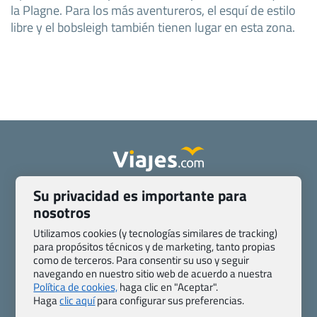
la Plagne. Para los más aventureros, el esquí de estilo
libre y el bobsleigh también tienen lugar en esta zona.
Su privacidad es importante para
Quienes somos
Contacto
nosotros
Pasaporte, Visado, Salud y otras disposiciones específicas
Blog de Viajes.com
Registro de agencias
Utilizamos cookies (y tecnologías similares de tracking)
para propósitos técnicos y de marketing, tanto propias
Preguntas frecuentes
Condiciones generales
como de terceros. Para consentir su uso y seguir
Política de privacidad y cookies
Transparencia
navegando en nuestro sitio web de acuerdo a nuestra
Todas las páginas – sitemap
Política de cookies,
haga clic en "Aceptar".
Haga
clic aquí
para configurar sus preferencias.
Viajes.com