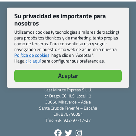
Su privacidad es importante para
nosotros
Utilizamos cookies (y tecnologías similares de tracking)
Quienes somos
Contacto
para propósitos técnicos y de marketing, tanto propias
Pasaporte, Visado, Salud y otras disposiciones específicas
como de terceros. Para consentir su uso y seguir
Blog de Viajes.com
Registro de agencias
navegando en nuestro sitio web de acuerdo a nuestra
Política de cookies,
haga clic en "Aceptar".
Preguntas frecuentes
Condiciones generales
Haga
clic aquí
para configurar sus preferencias.
Política de privacidad y cookies
Transparencia
Todas las páginas – sitemap
Aceptar
Viajes.com
Last Minute Express S.L.U.
c/ Drago, CC HLS, Local 13
38660 Miraverde – Adeje
Santa Cruz de Tenerife – España
CIF: B76740091
Tfno: +34 922-97-17-27