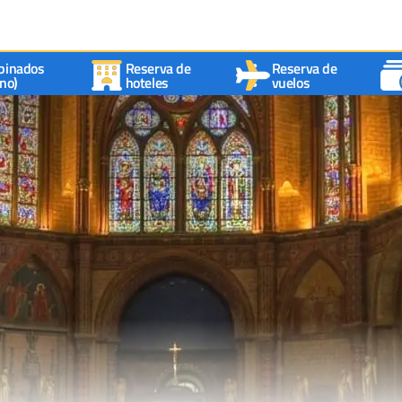
binados
Reserva de
Reserva de
no)
hoteles
vuelos