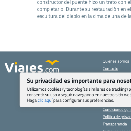
constructor del puente hizo un trato con e
completarlo. Durante su restauración en el
escultura del diablo en la cima de una de la
Quienes somos
Contacto
Pasaporte, Visad
Su privacidad es importante para noso
específicas
Blog de Viajes.c
Utilizamos cookies (y tecnologías similares de tracking)
consentir su uso y seguir navegando en nuestro sitio w
Registro de age
Haga
clic aquí
para configurar sus preferencias.
Preguntas frecu
Condiciones gen
Política de priva
Transparencia