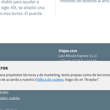
millones de botellas al año.
l diablo para ayudar a
 siglo XIX, se añadió una
s tres torres. El puente
Viajes.com
Last Minute Express S.L.U.
c/ Drago, CC HLS, Local 13
o, Salud y otras disposiciones
38660 Miraverde – Adeje
tros
Santa Cruz de Tenerife – España
om
 para propósitos técnicos y de marketing, tanto propias como de terceros
CIF: B76740091
eb de acuerdo a nuestra
Política de cookies,
haga clic en "Aceptar".
ncias
Tfno: +34 922-97-17-27
entes
erales
cidad y cookies