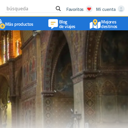
Favoritos
Mi cuenta
Blog
Mejores
Más productos
de viajes
destinos