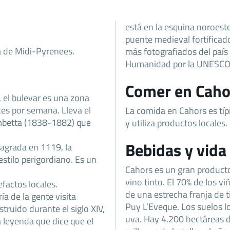
está en la esquina noroest
puente medieval fortifica
a de Midi-Pyrenees.
más fotografiados del país
Humanidad por la UNESCO
Comer en Caho
 el bulevar es una zona
ces por semana. Lleva el
La comida en Cahors es típ
ambetta (1838-1882) que
y utiliza productos locales.
Bebidas y vida
agrada en 1119, la
estilo perigordiano. Es un
Cahors es un gran producto
vino tinto. El 70% de los v
factos locales.
de una estrecha franja de t
ía de la gente visita
Puy L’Eveque. Los suelos lo
truido durante el siglo XIV,
uva. Hay 4.200 hectáreas 
 leyenda que dice que el