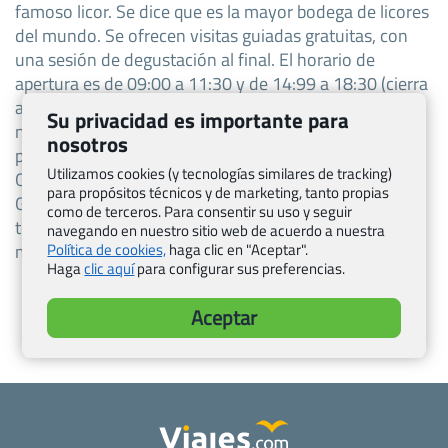
famoso licor. Se dice que es la mayor bodega de licores
del mundo. Se ofrecen visitas guiadas gratuitas, con
una sesión de degustación al final. El horario de
apertura es de 09:00 a 11:30 y de 14:99 a 18:30 (cierra
a las 17:30 y los fines de semana de noviembre a abril,
Su privacidad es importante para
no hay descanso para almorzar en julio y agosto). Ver
nosotros
para más información.
Utilizamos cookies (y tecnologías similares de tracking)
O’Calaghan’s Irish Pub, 2 place Berulle, 38000,
para propósitos técnicos y de marketing, tanto propias
Grenoble. Este es un gran pub familiar con una gran
como de terceros. Para consentir su uso y seguir
terraza. Uno de los mejores pubs de Grenoble con
navegando en nuestro sitio web de acuerdo a nuestra
muchos anglófonos y locales.
Política de cookies,
haga clic en "Aceptar".
Haga
clic aquí
para configurar sus preferencias.
Aceptar