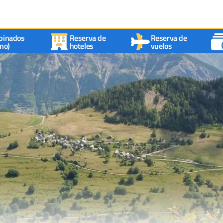
binados
Reserva de
Reserva de
no)
hoteles
vuelos