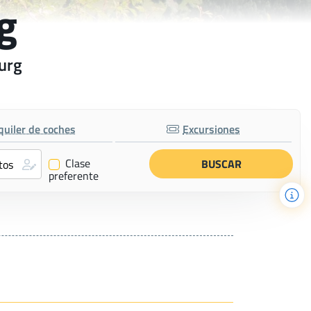
g
ourg
quiler de coches
Excursiones
Clase
✔
preferente