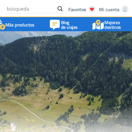
Favoritos
Mi cuenta
Blog
Mejores
Más productos
de viajes
destinos