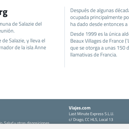
rg
Después de algunas décad
ocupada principalmente por
muna de Salazie del
ha dado desde entonces a 
eunión.
Desde 1999 es la única ald
 de Salazie, y lleva el
Beaux Villages de France (‘
nador de la isla Anne
que se otorga a unas 150
llamativas de Francia.
Viajes.com
Last Minute Express S.L.U.
c/ Drago, CC HLS, Local 13
o, Salud y otras disposiciones
38660 Miraverde – Adeje