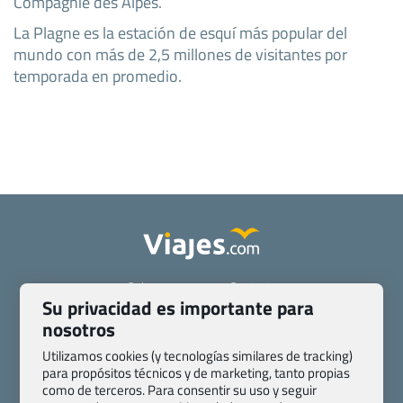
Compagnie des Alpes.
La Plagne es la estación de esquí más popular del
mundo con más de 2,5 millones de visitantes por
temporada en promedio.
Quienes somos
Contacto
Su privacidad es importante para
Pasaporte, Visado, Salud y otras disposiciones específicas
nosotros
Blog de Viajes.com
Registro de agencias
Preguntas frecuentes
Condiciones generales
Utilizamos cookies (y tecnologías similares de tracking)
para propósitos técnicos y de marketing, tanto propias
Política de privacidad y cookies
Transparencia
como de terceros. Para consentir su uso y seguir
Todas las páginas – sitemap