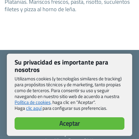
Platanias. Mariscos frescos, pasta, risotto, suculentos
filetes y pizza al horno de leña.
Su privacidad es importante para
nosotros
Utilizamos cookies (y tecnologías similares de tracking)
Quienes somos
Contacto
para propósitos técnicos y de marketing, tanto propias
Pasaporte, Visado, Salud y otras disposiciones específicas
como de terceros. Para consentir su uso y seguir
navegando en nuestro sitio web de acuerdo a nuestra
Blog de Viajes.com
Registro de agencias
Política de cookies,
haga clic en "Aceptar".
Preguntas frecuentes
Condiciones generales
Haga
clic aquí
para configurar sus preferencias.
Política de privacidad y cookies
Transparencia
Todas las páginas – sitemap
Aceptar
Viajes.com