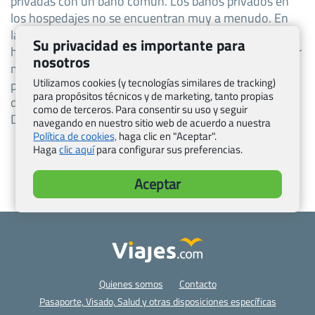
privadas con un baño común. Los baños privados en
los hospedajes no se encuentran muy a menudo. En
las principales zonas turísticas, también hay muchos
Su privacidad es importante para
hoteles de alta calidad. Se pueden encontrar y reservar
nosotros
muchos de estos alojamientos en la mayoría de los
Utilizamos cookies (y tecnologías similares de tracking)
principales sitios web de viajes y también en otros
para propósitos técnicos y de marketing, tanto propias
directorios en línea más pequeños (por ejemplo:
como de terceros. Para consentir su uso y seguir
Directorio de hoteles de Guatemala).
navegando en nuestro sitio web de acuerdo a nuestra
Política de cookies,
haga clic en "Aceptar".
Haga
clic aquí
para configurar sus preferencias.
Aceptar
Quienes somos
Contacto
Pasaporte, Visado, Salud y otras disposiciones específicas