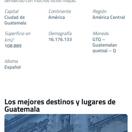
bendecido con muchos sitios mayas.
Capital
Continente
Región
Ciudad de
América
América Central
Guatemala
Superficie en
Demografía
Moneda
16.176.133
GTQ –
km2
Guatemalan
108.889
quetzal – Q
Idioma
Español
Los mejores destinos y lugares de
Guatemala