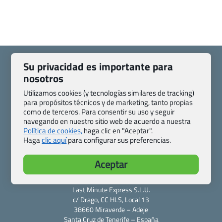
Su privacidad es importante para
nosotros
Utilizamos cookies (y tecnologías similares de tracking)
Quienes somos
Contacto
para propósitos técnicos y de marketing, tanto propias
Pasaporte, Visado, Salud y otras disposiciones específicas
como de terceros. Para consentir su uso y seguir
navegando en nuestro sitio web de acuerdo a nuestra
Blog de Viajes.com
Registro de agencias
Política de cookies,
haga clic en "Aceptar".
Preguntas frecuentes
Condiciones generales
Haga
clic aquí
para configurar sus preferencias.
Política de privacidad y cookies
Transparencia
Todas las páginas – sitemap
Aceptar
Viajes.com
Last Minute Express S.L.U.
c/ Drago, CC HLS, Local 13
38660 Miraverde – Adeje
Santa Cruz de Tenerife – España