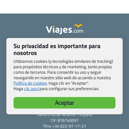
Quienes somos
Contacto
Su privacidad es importante para
Pasaporte, Visado, Salud y otras disposiciones específicas
nosotros
Blog de Viajes.com
Registro de agencias
Utilizamos cookies (y tecnologías similares de tracking)
Preguntas frecuentes
Condiciones generales
para propósitos técnicos y de marketing, tanto propias
como de terceros. Para consentir su uso y seguir
Política de privacidad y cookies
Transparencia
navegando en nuestro sitio web de acuerdo a nuestra
Todas las páginas – sitemap
Política de cookies,
haga clic en "Aceptar".
Haga
clic aquí
para configurar sus preferencias.
Viajes.com
Last Minute Express S.L.U.
Aceptar
c/ Drago, CC HLS, Local 13
38660 Miraverde – Adeje
Santa Cruz de Tenerife – España
CIF: B76740091
Tfno: +34 922-97-17-27