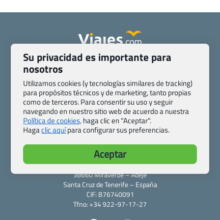
Su privacidad es importante para
Quienes somos
Contacto
nosotros
Pasaporte, Visado, Salud y otras disposiciones específicas
Utilizamos cookies (y tecnologías similares de tracking)
Blog de Viajes.com
Registro de agencias
para propósitos técnicos y de marketing, tanto propias
Preguntas frecuentes
Condiciones generales
como de terceros. Para consentir su uso y seguir
navegando en nuestro sitio web de acuerdo a nuestra
Política de privacidad y cookies
Transparencia
Política de cookies,
haga clic en "Aceptar".
Todas las páginas – sitemap
Haga
clic aquí
para configurar sus preferencias.
Viajes.com
Aceptar
Last Minute Express S.L.U.
c/ Drago, CC HLS, Local 13
38660 Miraverde – Adeje
Santa Cruz de Tenerife – España
CIF: B76740091
Tfno: +34 922-97-17-27