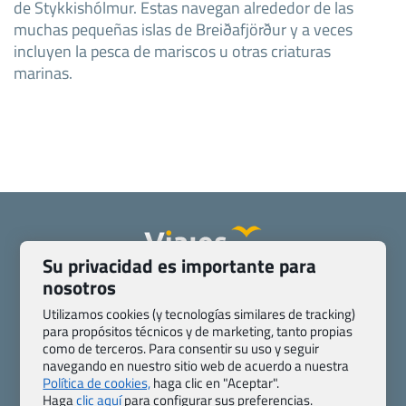
de Stykkishólmur. Estas navegan alrededor de las
muchas pequeñas islas de Breiðafjörður y a veces
incluyen la pesca de mariscos u otras criaturas
marinas.
Su privacidad es importante para
nosotros
Quienes somos
Contacto
Pasaporte, Visado, Salud y otras disposiciones específicas
Utilizamos cookies (y tecnologías similares de tracking)
Blog de Viajes.com
Registro de agencias
para propósitos técnicos y de marketing, tanto propias
como de terceros. Para consentir su uso y seguir
Preguntas frecuentes
Condiciones generales
navegando en nuestro sitio web de acuerdo a nuestra
Política de privacidad y cookies
Transparencia
Política de cookies,
haga clic en "Aceptar".
Todas las páginas – sitemap
Haga
clic aquí
para configurar sus preferencias.