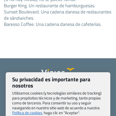
Burger King. Un restaurante de hamburguesas.
Sunset Boulevard. Una cadena danesa de restaurantes
de sándwiches.
Baresso Coffee. Una cadena danesa de cafeterías.
Su privacidad es importante para
nosotros
Quienes somos
Contacto
Pasaporte, Visado, Salud y otras disposiciones específicas
Utilizamos cookies (y tecnologías similares de tracking)
para propósitos técnicos y de marketing, tanto propias
Blog de Viajes.com
Registro de agencias
como de terceros. Para consentir su uso y seguir
Preguntas frecuentes
Condiciones generales
navegando en nuestro sitio web de acuerdo a nuestra
Política de privacidad y cookies
Transparencia
Política de cookies,
haga clic en "Aceptar".