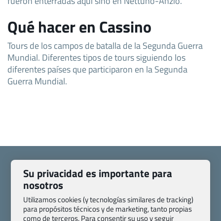
fueron enterradas aquí sino en Nettuno-Anzio.
Qué hacer en Cassino
Tours de los campos de batalla de la Segunda Guerra
Mundial. Diferentes tipos de tours siguiendo los
diferentes países que participaron en la Segunda
Guerra Mundial.
Su privacidad es importante para
nosotros
Quienes somos
Contacto
Utilizamos cookies (y tecnologías similares de tracking)
para propósitos técnicos y de marketing, tanto propias
Pasaporte, Visado, Salud y otras disposiciones específicas
como de terceros. Para consentir su uso y seguir