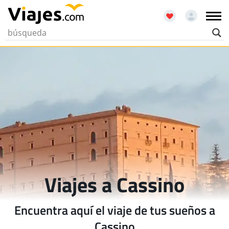
Viajes a Cassino
Encuentra aquí el viaje de tus sueños a
Cassino