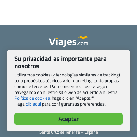
Quienes somos
Contacto
Su privacidad es importante para
Pasaporte, Visado, Salud y otras disposiciones específicas
nosotros
Blog de Viajes.com
Registro de agencias
Utilizamos cookies (y tecnologías similares de tracking)
Preguntas frecuentes
Condiciones generales
para propósitos técnicos y de marketing, tanto propias
como de terceros. Para consentir su uso y seguir
Política de privacidad y cookies
Transparencia
navegando en nuestro sitio web de acuerdo a nuestra
Todas las páginas – sitemap
Política de cookies,
haga clic en "Aceptar".
Haga
clic aquí
para configurar sus preferencias.
Viajes.com
Last Minute Express S.L.U.
Aceptar
c/ Drago, CC HLS, Local 13
38660 Miraverde – Adeje
Santa Cruz de Tenerife – España