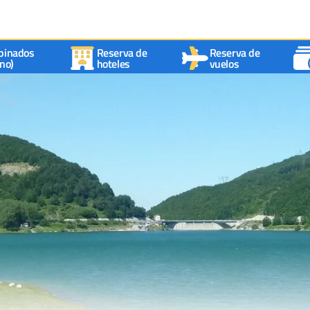
binados
Reserva de
Reserva de
no)
hoteles
vuelos