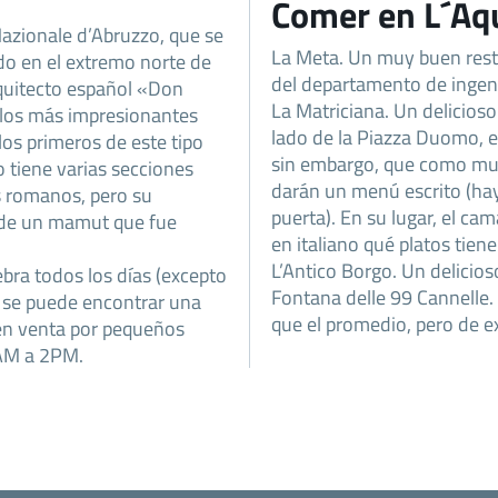
Comer en L´Aq
Nazionale d’Abruzzo, que se
La Meta. Un muy buen rest
ado en el extremo norte de
del departamento de ingenie
arquitecto español «Don
La Matriciana. Un delicioso
illos más impresionantes
lado de la Piazza Duomo, en
los primeros de este tipo
sin embargo, que como muc
 tiene varias secciones
darán un menú escrito (ha
s romanos, pero su
puerta). En su lugar, el ca
o de un mamut que fue
en italiano qué platos tienen
L’Antico Borgo. Un delicios
bra todos los días (excepto
Fontana delle 99 Cannelle.
í se puede encontrar una
que el promedio, pero de e
 en venta por pequeños
8AM a 2PM.