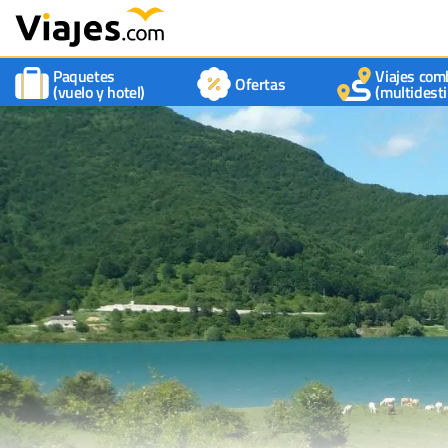
Paquetes
Viajes com
Ofertas
(vuelo y hotel)
(multidesti