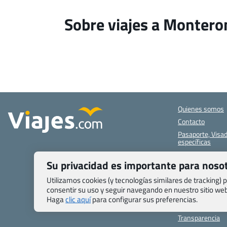
Sobre viajes a Monteron
Quienes somos
Contacto
Pasaporte, Visad
específicas
Blog de Viajes.c
Su privacidad es importante para noso
Registro de age
Utilizamos cookies (y tecnologías similares de tracking)
Preguntas frecu
consentir su uso y seguir navegando en nuestro sitio w
Condiciones gen
Haga
clic aquí
para configurar sus preferencias.
Política de priva
Transparencia