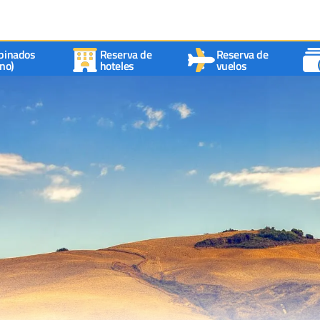
binados
Reserva de
Reserva de
no)
hoteles
vuelos