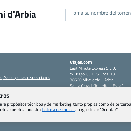
i d'Arbia
Toma su nombre del torrent
Viajes.com
Last Minute Express S.L.U.
c/ Drago, CC HLS, Local 13
o, Salud y otras disposiciones
38660 Miraverde – Adeje
Santa Cruz de Tenerife – España
om
CIF: B76740091
tros
ncias
Tfno: +34 922-97-17-27
 para propósitos técnicos y de marketing, tanto propias como de terceros
entes
eb de acuerdo a nuestra
Política de cookies,
haga clic en "Aceptar".
erales
cidad y cookies