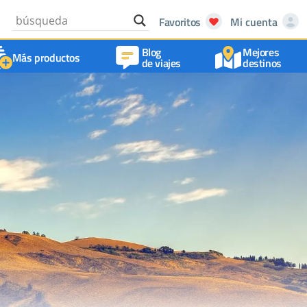
Favoritos
Mi cuenta
Blog
Mejores
Más productos
de viajes
destinos