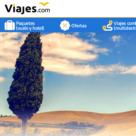
Paquetes
Viajes com
Ofertas
(vuelo y hotel)
(multidesti