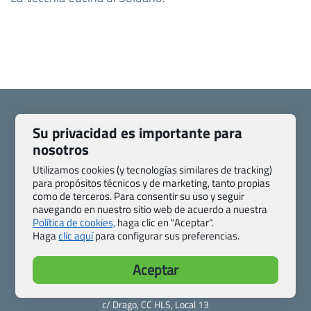
Su privacidad es importante para
nosotros
Quienes somos
Contacto
Utilizamos cookies (y tecnologías similares de tracking)
Pasaporte, Visado, Salud y otras disposiciones específicas
para propósitos técnicos y de marketing, tanto propias
Blog de Viajes.com
Registro de agencias
como de terceros. Para consentir su uso y seguir
navegando en nuestro sitio web de acuerdo a nuestra
Preguntas frecuentes
Condiciones generales
Política de cookies,
haga clic en "Aceptar".
Política de privacidad y cookies
Transparencia
Haga
clic aquí
para configurar sus preferencias.
Todas las páginas – sitemap
Aceptar
Viajes.com
Last Minute Express S.L.U.
c/ Drago, CC HLS, Local 13