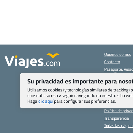
Quienes somos
Contacto
Pasaporte, Visad
específicas
Su privacidad es importante para noso
Blog de Viajes.c
Registro de age
Utilizamos cookies (y tecnologías similares de tracking)
consentir su uso y seguir navegando en nuestro sitio w
Preguntas frecu
Haga
clic aquí
para configurar sus preferencias.
Condiciones gen
Política de priva
Transparencia
Todas las págin