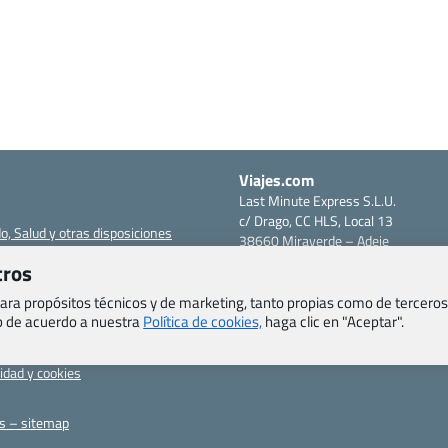
Viajes.com
Last Minute Express S.L.U.
c/ Drago, CC HLS, Local 13
o, Salud y otras disposiciones
38660 Miraverde – Adeje
Santa Cruz de Tenerife – España
tros
om
CIF: B76740091
ncias
Tfno: +34 922-97-17-27
 para propósitos técnicos y de marketing, tanto propias como de terceros
eb de acuerdo a nuestra
Política de cookies,
haga clic en "Aceptar".
entes
erales
cidad y cookies
as – sitemap