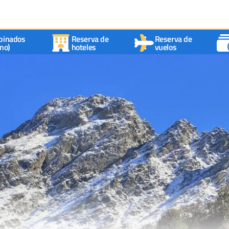
binados
Reserva de
Reserva de
no)
hoteles
vuelos