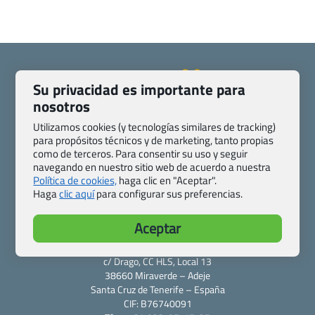
Su privacidad es importante para
nosotros
Quienes somos
Contacto
Utilizamos cookies (y tecnologías similares de tracking)
Pasaporte, Visado, Salud y otras disposiciones específicas
para propósitos técnicos y de marketing, tanto propias
Blog de Viajes.com
Registro de agencias
como de terceros. Para consentir su uso y seguir
navegando en nuestro sitio web de acuerdo a nuestra
Preguntas frecuentes
Condiciones generales
Política de cookies,
haga clic en "Aceptar".
Política de privacidad y cookies
Transparencia
Haga
clic aquí
para configurar sus preferencias.
Todas las páginas – sitemap
Aceptar
Viajes.com
Last Minute Express S.L.U.
c/ Drago, CC HLS, Local 13
38660 Miraverde – Adeje
Santa Cruz de Tenerife – España
CIF: B76740091