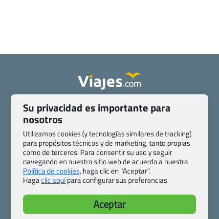
Quienes somos
Contacto
Su privacidad es importante para
nosotros
Pasaporte, Visado, Salud y otras disposiciones específicas
Blog de Viajes.com
Registro de agencias
Utilizamos cookies (y tecnologías similares de tracking)
Preguntas frecuentes
Condiciones generales
para propósitos técnicos y de marketing, tanto propias
como de terceros. Para consentir su uso y seguir
Política de privacidad y cookies
Transparencia
navegando en nuestro sitio web de acuerdo a nuestra
Todas las páginas – sitemap
Política de cookies,
haga clic en "Aceptar".
Haga
clic aquí
para configurar sus preferencias.
Viajes.com
Last Minute Express S.L.U.
Aceptar
c/ Drago, CC HLS, Local 13
38660 Miraverde – Adeje