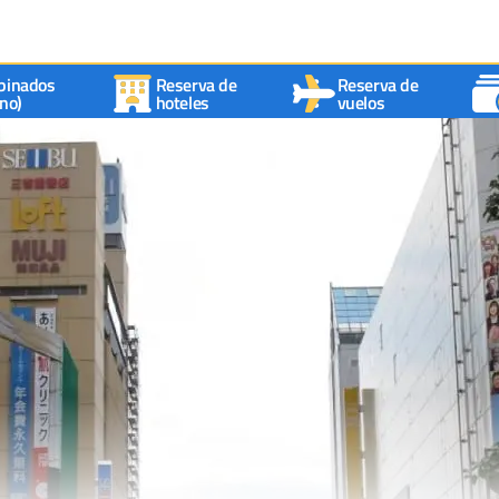
binados
Reserva de
Reserva de
no)
hoteles
vuelos