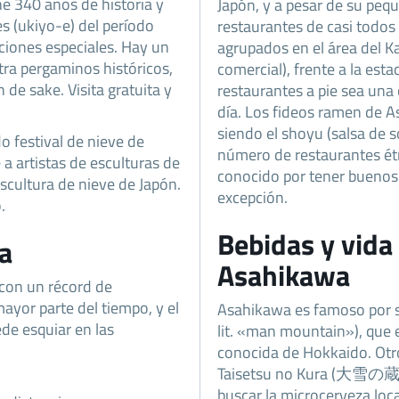
e 340 años de historia y
Japón, y a pesar de su pe
s (ukiyo-e) del período
restaurantes de casi todos
ciones especiales. Hay un
agrupados en el área del K
ra pergaminos históricos,
comercial), frente a la esta
 de sake. Visita gratuita y
restaurantes a pie sea una
día. Los fideos ramen de A
siendo el shoyu (salsa de s
o festival de nieve de
número de restaurantes ét
 a artistas de esculturas de
conocido por tener buenos
scultura de nieve de Japón.
excepción.
.
Bebidas y vida
a
Asahikawa
 con un récord de
ayor parte del tiempo, y el
Asahikawa es famoso por 
ede esquiar en las
lit. «man mountain»), que 
conocida de Hokkaido. Otr
Taisetsu no Kura (大雪の蔵). 
buscar la microcerveza loca