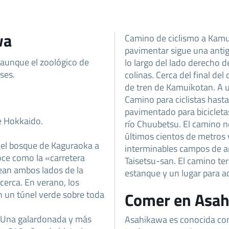
wa
Camino de ciclismo a Kamui
pavimentar sigue una antigu
, aunque el zoológico de
lo largo del lado derecho d
ses.
colinas. Cerca del final del
de tren de Kamuikotan. A u
Camino para ciclistas hast
pavimentado para bicicletas
de Hokkaido.
río Chuubetsu. El camino n
últimos cientos de metros y 
del bosque de Kaguraoka a
interminables campos de a
oce como la «carretera
Taisetsu-san. El camino t
ean ambos lados de la
estanque y un lugar para a
 cerca. En verano, los
n un túnel verde sobre toda
Comer en Asa
 Una galardonada y más
Asahikawa es conocida co