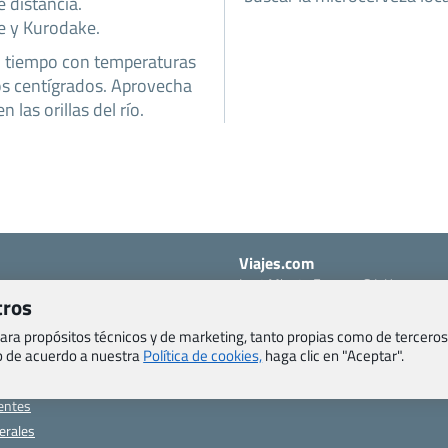
 distancia.
e y Kurodake.
en tiempo con temperaturas
s centígrados. Aprovecha
 las orillas del río.
Viajes.com
Last Minute Express S.L.U.
tros
c/ Drago, CC HLS, Local 13
o, Salud y otras disposiciones
38660 Miraverde – Adeje
 para propósitos técnicos y de marketing, tanto propias como de terceros
Santa Cruz de Tenerife – España
eb de acuerdo a nuestra
Política de cookies,
haga clic en "Aceptar".
om
CIF: B76740091
ncias
Tfno: +34 922-97-17-27
entes
erales