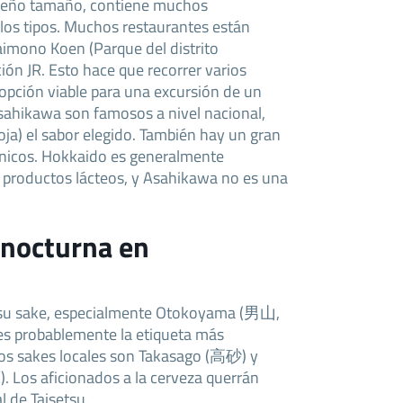
queño tamaño, contiene muchos
 los tipos. Muchos restaurantes están
aimono Koen (Parque del distrito
ción JR. Esto hace que recorrer varios
 opción viable para una excursión de un
sahikawa son famosos a nivel nacional,
oja) el sabor elegido. También hay un gran
nicos. Hokkaido es generalmente
 productos lácteos, y Asahikawa no es una
 nocturna en
su sake, especialmente Otokoyama (男山,
es probablemente la etiqueta más
os sakes locales son Takasago (高砂) y
Los aficionados a la cerveza querrán
l de Taisetsu.