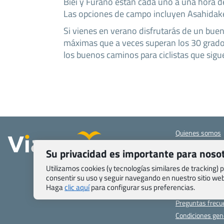
Biei y Furano están cada uno a una hora de
Las opciones de campo incluyen Asahidak
Si vienes en verano disfrutarás de un bu
máximas que a veces superan los 30 grado
los buenos caminos para ciclistas que siguen
Quienes somos
Contacto
Su privacidad es importante para noso
Pasaporte, Visad
específicas
Utilizamos cookies (y tecnologías similares de tracking)
consentir su uso y seguir navegando en nuestro sitio w
Blog de Viajes.c
Haga
clic aquí
para configurar sus preferencias.
Registro de age
Preguntas frecu
Condiciones gen