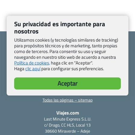
Su privacidad es importante para
nosotros
Utilizamos cookies (y tecnologías similares de tracking)
para propósitos técnicos y de marketing, tanto propias
como de terceros. Para consentir su uso y seguir
navegando en nuestro sitio web de acuerdo a nuestra
Quienes somos
Contacto
Política de cookies,
haga clic en "Aceptar".
Haga
clic aquí
para configurar sus preferencias.
Pasaporte, Visado, Salud y otras disposiciones específicas
Blog de Viajes.com
Registro de agencias
Aceptar
Preguntas frecuentes
Condiciones generales
Política de privacidad y cookies
Transparencia
Todas las páginas – sitemap
Viajes.com
Last Minute Express S.L.U.
c/ Drago, CC HLS, Local 13
38660 Miraverde – Adeje